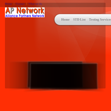
Home
Contact
What we do
Home
STD List
Testing Service