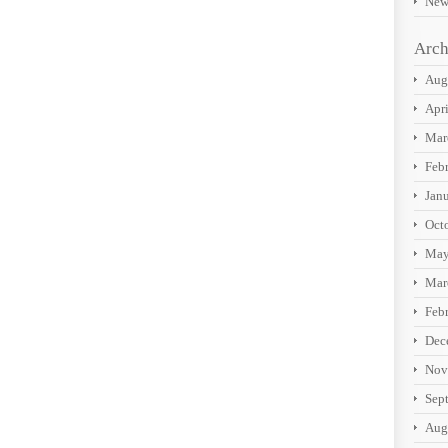
New
Arch
Aug
Apr
Mar
Feb
Jan
Oct
May
Mar
Feb
Dec
Nov
Sep
Aug