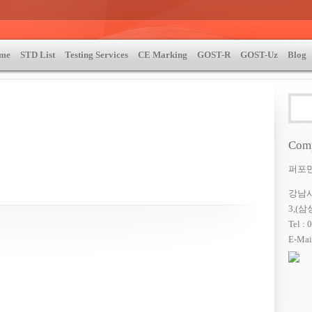
me
STD List
Testing Services
CE Marking
GOST-R
GOST-Uz
Blog
STM | MIL-STD-810 | 자동차 OEM 규격시험 | DIN | EN, GOST-R | TEST & CERTIFICATE |
»
GOST
Comp
퍼포
강남사
3,(
Tel 
E-Mai