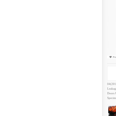
04(201
Leakag
Doors U
Speci