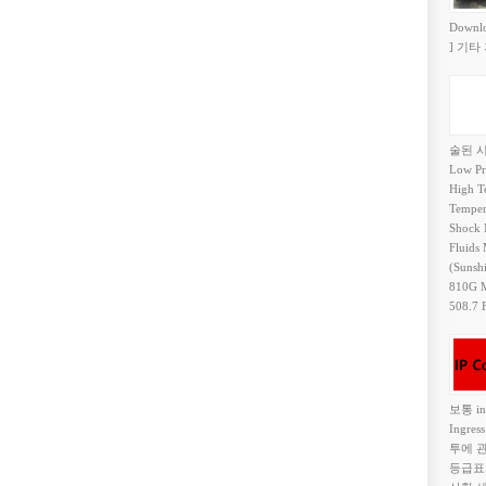
Down
] 기타
술된 시
Low Pr
High T
Temper
Shock 
Fluids
(Sunsh
810G M
508.7 
보통 in
Ingr
투에 관
등급표