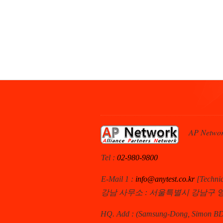
AP Netwo
Tel :
02-980-9800
E-Mail 1 :
info@anytest.co.kr
[Techn
강남 사무소 : 서울특별시 강남구 영
HQ. Add : (Samsung-Dong, Simon BD