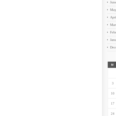
Jun
May
Apr
Mar
Feb
Jan
Dec
M
3
10
17
24