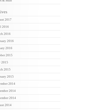
s & Stuff
ives
ust 2017
il 2016
ch 2016
ruary 2016
uary 2016
ober 2015
 2015
ch 2015
ruary 2015
ember 2014
ember 2014
tember 2014
ust 2014