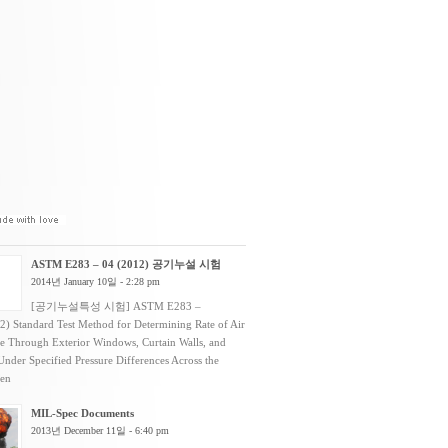
ASTM E283 – 04 (2012) 공기누설 시험
2014년 January 10일 - 2:28 pm
[공기누설특성 시험] ASTM E283 –
2) Standard Test Method for Determining Rate of Air
e Through Exterior Windows, Curtain Walls, and
nder Specified Pressure Differences Across the
men
MIL-Spec Documents
2013년 December 11일 - 6:40 pm