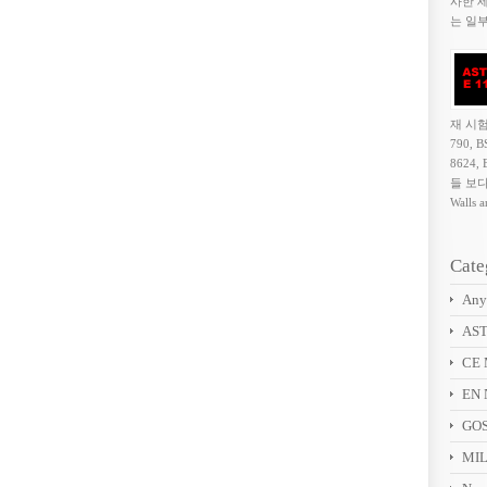
사한 
는 일부
재 시험
790, B
8624,
들 보다
Walls a
Cate
Any
AST
CE 
EN 
GOS
MIL