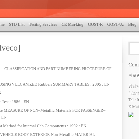
me
STD List
Testing Services
CE Marking
GOST-R
GOST-Uz
Blog
STM | MIL-STD-810 | 자동차 OEM 규격시험 | DIN | EN, GOST-R | TEST & CERTIFICATE |
»
Test 
Iveco]
Comp
IES – CLASSIFICATION AND PART NUMBERING PROCEDURE OF
퍼포
HOOSING VULCANIZED Rubbers SUMMARY TABLES : 2005 : EN
강남사
3,(
N
Tel 
 Test : 1986 : EN
E-Mai
ance MEASURE OF NON–Metallic Materials FOR PASSENGER–
 EN
ght Method for Internal Cab Components : 1992 : EN
OR VEHICLE BODY EXTERIOR Non-Metallic MATERIAL