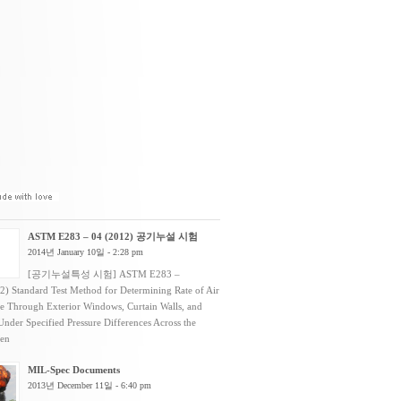
ASTM E283 – 04 (2012) 공기누설 시험
2014년 January 10일 - 2:28 pm
[공기누설특성 시험] ASTM E283 –
2) Standard Test Method for Determining Rate of Air
e Through Exterior Windows, Curtain Walls, and
nder Specified Pressure Differences Across the
men
MIL-Spec Documents
2013년 December 11일 - 6:40 pm