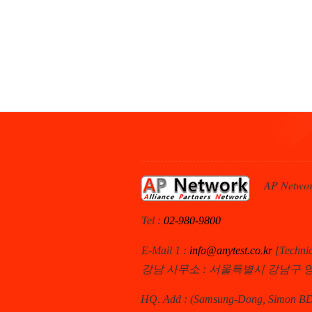
AP Netwo
Tel :
02-980-9800
E-Mail 1 :
info@anytest.co.kr
[Techn
강남 사무소 : 서울특별시 강남구 영
HQ. Add : (Samsung-Dong, Simon BD