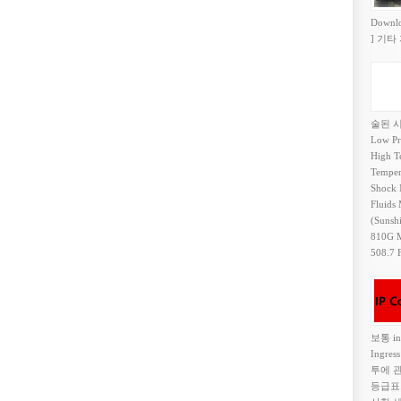
Down
] 기타
술된 시
Low Pr
High T
Temper
Shock 
Fluids
(Sunsh
810G M
508.7 
보통 in
Ingr
투에 관
등급표