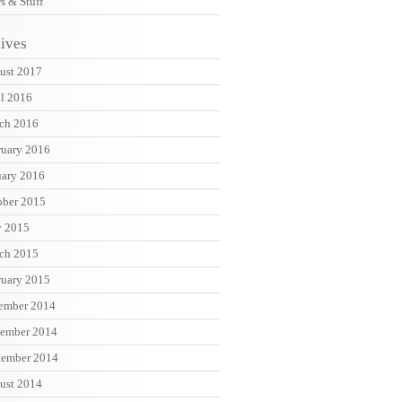
s & Stuff
ives
ust 2017
il 2016
ch 2016
ruary 2016
uary 2016
ober 2015
 2015
ch 2015
ruary 2015
ember 2014
ember 2014
tember 2014
ust 2014