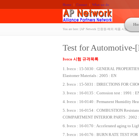
Home
Contact
What we do
Ho
You are here:
[AP Network 인증원-해외 제품 시험인증 상담 | A
Test for Automotive-[
Iveco 시험 규격목록
Iveco : 15-5030 : GENERAL PROPERT
Elastomer Materials : 2005 : EN
Iveco : 15-5031 : DIRECTIONS FOR C
Iveco : 16-0135 : Corrosion test : 1991 : E
Iveco : 16-0140 : Permanent Humidity Heat
Iveco : 16-0154 : COMBUSTION Resist
COMPARTMENT INTERIOR PARTS : 2002 :
Iveco : 16-0170 : Accelerated aging to Li
Iveco : 16-0176 : BURN RATE TEST F