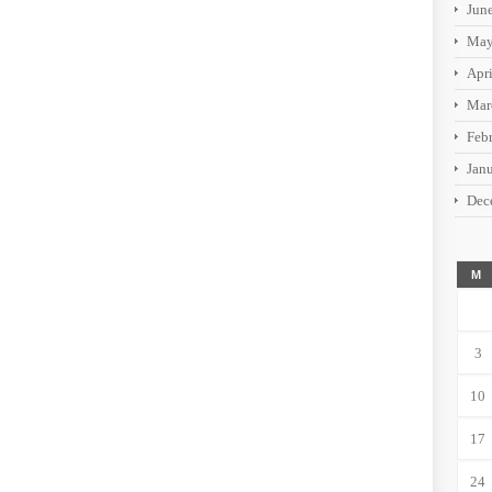
Jun
May
Apr
Mar
Feb
Jan
Dec
M
3
10
17
24