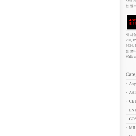
사한 
는 일부
재 시험
790, B
8624,
들 보다
Walls a
Cate
Any
AST
CE 
EN 
GOS
MIL