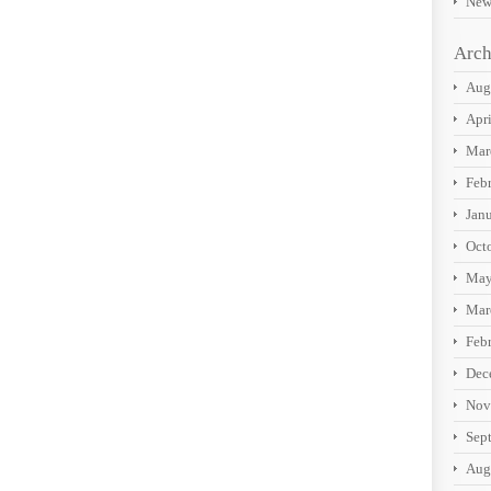
New
Arch
Aug
Apr
Mar
Feb
Jan
Oct
May
Mar
Feb
Dec
Nov
Sep
Aug