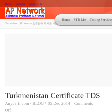
Home
Contact
What we do
Home
STD List
Testing Service
You are here:
[AP Network 인증원-해외 제품 시험인증 상담 | ASTM | MIL-STD-810 | 자동차 OEM 규격시험
Turkmenistan Certificate TDS
Anycerti.com - BLOG
05
Dec 2014
Comments
Off